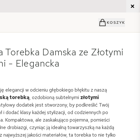
KOSZYK
a Torebka Damska ze Złotymi
i - Elegancka
ję elegancji w odcieniu głębokiego błękitu z naszą
eską torebką
, ozdobioną subtelnymi
złotymi
stylowy dodatek jest stworzony, by podkreślić Twój
l i dodać klasy każdej stylizacji, od codziennych po
a. Kompaktowa, ale zaskakująco pojemna, pomieści
ne drobiazgi, czyniąc ją idealną towarzyszką na każdą
 najwyższej jakości materiałów, ta torebka to nie tylko