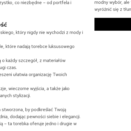
modny wybór, ale 
ystko, co niezbędne – od portfela i
wyróżnić się z tł
ość
skiego, który nigdy nie wychodzi z mody i
le, które nadają torebce luksusowego
 o każdy szczegół, z materiałów
ugi czas.
eszeni ułatwia organizację Twoich
zje, wieczorne wyjścia, a także jako
nych stylizacji.
 stworzona, by podkreślać Twoją
nia, dodając pewności siebie i elegancji.
– ta torebka oferuje jedno i drugie w