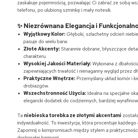
zaskakuje pojemnością, pozwalając Ci zabrać ze sobą wsz
telefonu, po ulubioną szminkę i mały notesik.
✨ Niezrównana Elegancja i Funkcjonaln
Wyjątkowy Kolor:
Głęboki, szlachetny odcień niebie
pasuje do wielu barw.
Złote Akcenty:
Starannie dobrane, błyszczące deta
charakteru.
Wysokiej Jakości Materiały:
Wykonana z dbałością
zapewniających trwałość i nienaganny wygląd przez dł
Praktyczne Wnętrze:
Przemyślany układ komór i ki
drobiazgów.
Wszechstronność Użycia:
Idealna na specjalne oka
elegancki dodatek do codziennych, bardziej wyrafinowa
Ta
niebieska torebka ze złotymi akcentami
została
indywidualność. To inwestycja, która procentuje każdego d
Zapomnij o kompromisach między stylem a praktycznością 
doskonałej harmonii.