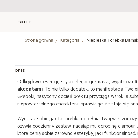
SKLEP
Strona główna
/
Kategoria
/
Niebieska Torebka Damsk
OPIS
Odkryj kwintesencję stylu i elegancji z naszą wyjątkową
n
akcentami
. To nie tylko dodatek, to manifestacja Twoj
Głęboki, nasycony odcień błękitu przyciąga wzrok, a subte
niepowtarzalnego charakteru, sprawiając, że staje się ona
Wyobraź sobie, jak ta torebka dopełnia Twój wieczorowy st
ożywia codzienny zestaw, nadając mu odrobinę glamour. 
które cenią sobie zarówno estetykę, jak i funkcjonalno