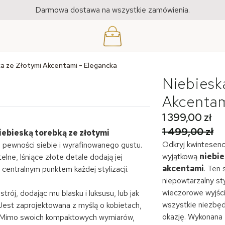
Darmowa dostawa na wszystkie zamówienia.
a ze Złotymi Akcentami - Elegancka
Niebiesk
Akcentam
1 399,00 zł
1 499,00 zł
iebieską torebką ze złotymi
Odkryj kwintesenc
ej pewności siebie i wyrafinowanego gustu.
wyjątkową
niebi
lne, lśniące złote detale dodają jej
akcentami
. Ten 
 centralnym punktem każdej stylizacji.
niepowtarzalny sty
wieczorowe wyjści
rój, dodając mu blasku i luksusu, lub jak
wszystkie niezbęd
Jest zaprojektowana z myślą o kobietach,
okazję. Wykonana z
ść. Mimo swoich kompaktowych wymiarów,