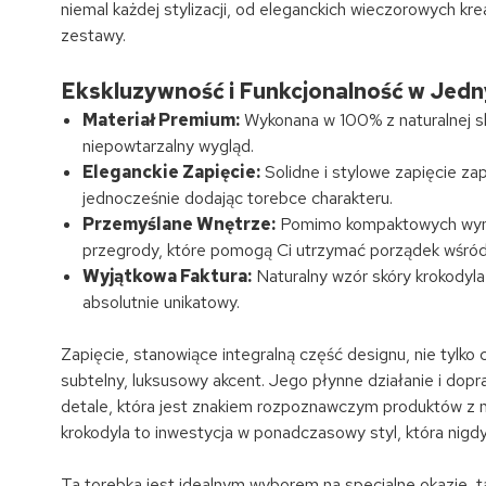
niemal każdej stylizacji, od eleganckich wieczorowych kre
zestawy.
Ekskluzywność i Funkcjonalność w Jed
Materiał Premium:
Wykonana w 100% z naturalnej skó
niepowtarzalny wygląd.
Eleganckie Zapięcie:
Solidne i stylowe zapięcie z
jednocześnie dodając torebce charakteru.
Przemyślane Wnętrze:
Pomimo kompaktowych wymia
przegrody, które pomogą Ci utrzymać porządek wśró
Wyjątkowa Faktura:
Naturalny wzór skóry krokodyla
absolutnie unikatowy.
Zapięcie, stanowiące integralną część designu, nie tylko 
subtelny, luksusowy akcent. Jego płynne działanie i dop
detale, która jest znakiem rozpoznawczym produktów z na
krokodyla to inwestycja w ponadczasowy styl, która nigdy
Ta torebka jest idealnym wyborem na specjalne okazje, t