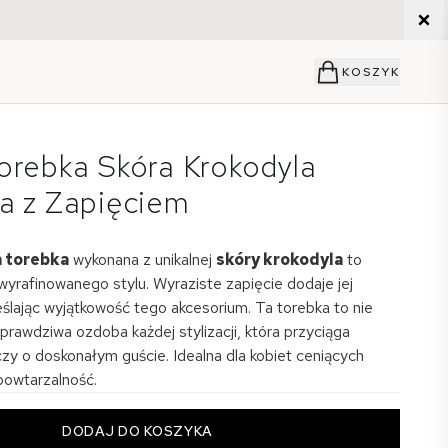
KOSZYK
orebka Skóra Krokodyla
a z Zapięciem
a torebka
wykonana z unikalnej
skóry krokodyla
to
wyrafinowanego stylu. Wyraziste zapięcie dodaje jej
eślając wyjątkowość tego akcesorium. Ta torebka to nie
 prawdziwa ozdoba każdej stylizacji, która przyciąga
czy o doskonałym guście. Idealna dla kobiet ceniących
epowtarzalność.
DODAJ DO KOSZYKA