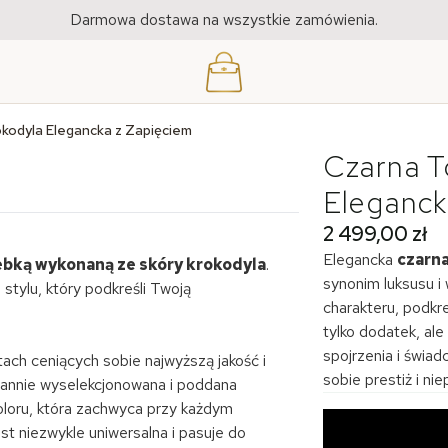
Darmowa dostawa na wszystkie zamówienia.
kodyla Elegancka z Zapięciem
Czarna T
Eleganck
2 499,00 zł
Elegancka
czarn
ebką wykonaną ze skóry krokodyla
.
synonim luksusu i 
 stylu, który podkreśli Twoją
charakteru, podkr
tylko dodatek, ale
spojrzenia i świad
ach ceniących sobie najwyższą jakość i
sobie prestiż i ni
arannie wyselekcjonowana i poddana
 koloru, która zachwyca przy każdym
st niezwykle uniwersalna i pasuje do