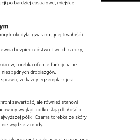
acji po bardziej casualowe, miejskie
nym
ry krokodyla, gwarantującej trwałość i
apewnia bezpieczeństwo Twoich rzeczy,
rów, torebka oferuje funkcjonalne
d niezbędnych drobiazgów.
 sprawia, że każdy egzemplarz jest
chroni zawartość, ale również stanowi
racowany wygląd podkreślają dbałość o
jwyższej półki. Czarna torebka ze skóry
 nie wyjdzie z mody.
akie jak uroczyste gale, wesela czy ważne