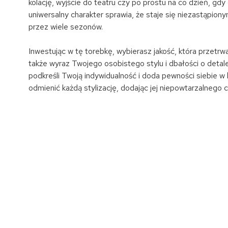
kolację, wyjście do teatru czy po prostu na co dzień, gd
uniwersalny charakter sprawia, że staje się niezastąpio
przez wiele sezonów.
Inwestując w tę torebkę, wybierasz jakość, która przetrwa
także wyraz Twojego osobistego stylu i dbałości o detale
podkreśli Twoją indywidualność i doda pewności siebie w 
odmienić każdą stylizację, dodając jej niepowtarzalnego c