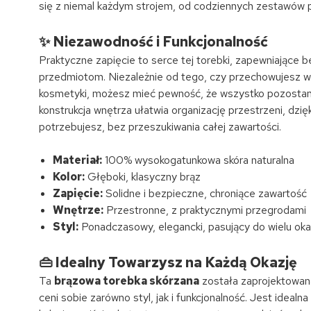
się z niemal każdym strojem, od codziennych zestawów p
✨ Niezawodność i Funkcjonalność
Praktyczne zapięcie to serce tej torebki, zapewniające
przedmiotom. Niezależnie od tego, czy przechowujesz w ni
kosmetyki, możesz mieć pewność, że wszystko pozostan
konstrukcja wnętrza ułatwia organizację przestrzeni, dzi
potrzebujesz, bez przeszukiwania całej zawartości.
Materiał:
100% wysokogatunkowa skóra naturalna
Kolor:
Głęboki, klasyczny brąz
Zapięcie:
Solidne i bezpieczne, chroniące zawartość
Wnętrze:
Przestronne, z praktycznymi przegrodami
Styl:
Ponadczasowy, elegancki, pasujący do wielu okaz
👜 Idealny Towarzysz na Każdą Okazję
Ta
brązowa torebka skórzana
została zaprojektowana
ceni sobie zarówno styl, jak i funkcjonalność. Jest idea