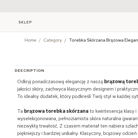
SKLEP
Home
/
Category
/
Torebka Skórzana Brązowa Elegan
DESCRIPTION
Odkryj ponadczasową elegancję z naszą
brązową tore
jakości skóry, zachwyca klasycznym designem i praktyczn
To idealny dodatek, który podkreśli Twój styl w każdej sytu
Ta
brązowa torebka skórzana
to kwintesencja klasy 
wyselekcjonowana, pełnoziarnista skóra naturalna gwarant
niezwykłą trwałość. Z czasem materiał ten nabiera szlach
piękniejszy i bardziej unikalny. Klasyczny, brązowy odci