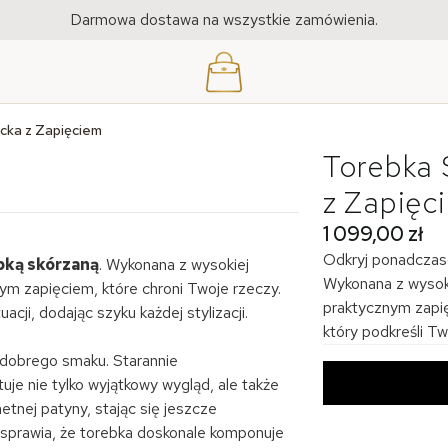
Darmowa dostawa na wszystkie zamówienia.
cka z Zapięciem
Torebka 
z Zapięc
1 099,00 zł
Odkryj ponadczas
bką skórzaną
. Wykonana z wysokiej
Wykonana z wysoki
ym zapięciem, które chroni Twoje rzeczy.
praktycznym zapię
acji, dodając szyku każdej stylizacji.
który podkreśli Twó
i dobrego smaku. Starannie
uje nie tylko wyjątkowy wygląd, ale także
etnej patyny, stając się jeszcze
eń sprawia, że torebka doskonale komponuje