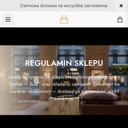
Darmowa dostawa na wszystkie zamówienia.
SKLEP
REGULAMIN SKLEPU
Zasady korzystania ze sklepu internetowego „Ekskluzywne
Torebki — Butik” oraz składania zamówień. Dokument ma
charakter szablonowy — dostosuj go z prawnikiem przed
publikacją.